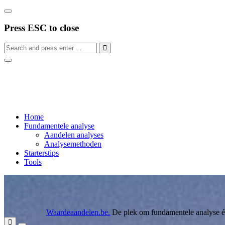
Press ESC to close
Home
Fundamentele analyse
Aandelen analyses
Analysemethoden
Starterstips
Tools
Waardeaandelen.be
.
De plek om fundamentele analyse éc