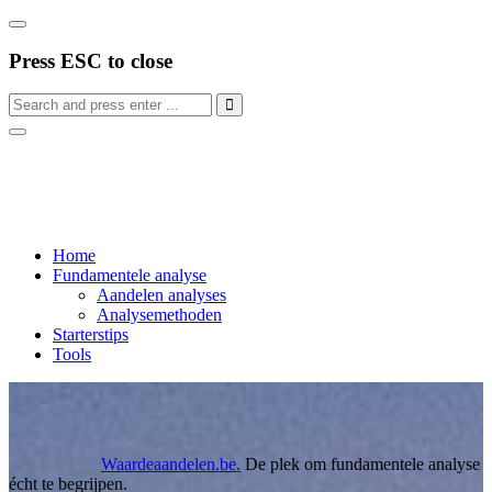
Press ESC to close
Home
Fundamentele analyse
Aandelen analyses
Analysemethoden
Starterstips
Tools
Waardeaandelen.be
.
De plek om fundamentele analyse
écht te begrijpen.