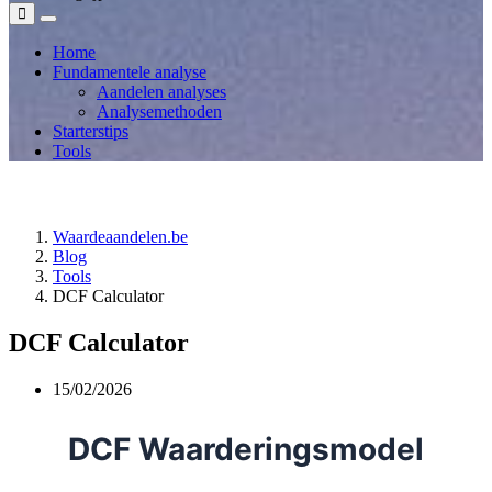
Home
Fundamentele analyse
Aandelen analyses
Analysemethoden
Starterstips
Tools
Waardeaandelen.be
Blog
Tools
DCF Calculator
DCF Calculator
15/02/2026
DCF Waarderingsmodel