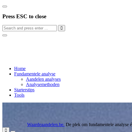
Press ESC to close
Home
Fundamentele analyse
Aandelen analyses
Analysemethoden
Starterstips
Tools
Waardeaandelen.be
.
De plek om fundamentele analyse éc