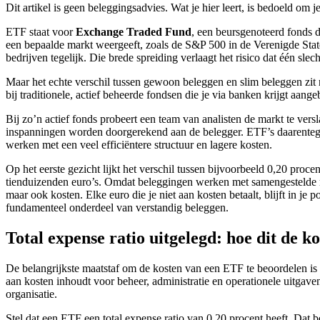
Dit artikel is geen beleggingsadvies. Wat je hier leert, is bedoeld om 
ETF staat voor
Exchange Traded Fund
, een beursgenoteerd fonds d
een bepaalde markt weergeeft, zoals de S&P 500 in de Verenigde Sta
bedrijven tegelijk. Die brede spreiding verlaagt het risico dat één slech
Maar het echte verschil tussen gewoon beleggen en slim beleggen zit n
bij traditionele, actief beheerde fondsen die je via banken krijgt aang
Bij zo’n actief fonds probeert een team van analisten de markt te ver
inspanningen worden doorgerekend aan de belegger. ETF’s daarentege
werken met een veel efficiëntere structuur en lagere kosten.
Op het eerste gezicht lijkt het verschil tussen bijvoorbeeld 0,20 proce
tienduizenden euro’s. Omdat beleggingen werken met samengestelde ren
maar ook kosten. Elke euro die je niet aan kosten betaalt, blijft in je
fundamenteel onderdeel van verstandig beleggen.
Total expense ratio uitgelegd: hoe dit de k
De belangrijkste maatstaf om de kosten van een ETF te beoordelen is de
aan kosten inhoudt voor beheer, administratie en operationele uitgave
organisatie.
Stel dat een ETF een total expense ratio van 0,20 procent heeft. Dat b