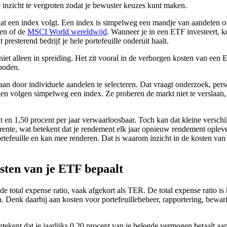
je inzicht te vergroten zodat je bewuster keuzes kunt maken.
at een index volgt. Een index is simpelweg een mandje van aandelen of 
ten of de
MSCI World wereldwijd
. Wanneer je in een ETF investeert, ko
t presterend bedrijf je hele portefeuille onderuit haalt.
iet alleen in spreiding. Het zit vooral in de verborgen kosten van een 
eboden.
slaan door individuele aandelen te selecteren. Dat vraagt onderzoek, pe
n volgen simpelweg een index. Ze proberen de markt niet te verslaan
nt en 1,50 procent per jaar verwaarloosbaar. Toch kan dat kleine verschil
te, wat betekent dat je rendement elk jaar opnieuw rendement oplevert
 portefeuille en kan mee renderen. Dat is waarom inzicht in de kosten va
osten van je ETF bepaalt
 total expense ratio, vaak afgekort als TER. De total expense ratio is h
n. Denk daarbij aan kosten voor portefeuillebeheer, rapportering, bewa
etekent dat je jaarlijks 0,20 procent van je belegde vermogen betaalt aa