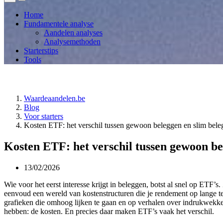
Home
Fundamentele analyse
Aandelen analyses
Analysemethoden
Starterstips
Tools
Waardeaandelen.be
Blog
Voor starters
Kosten ETF: het verschil tussen gewoon beleggen en slim bel
Kosten ETF: het verschil tussen gewoon be
13/02/2026
Wie voor het eerst interesse krijgt in beleggen, botst al snel op ETF
eenvoud een wereld van kostenstructuren die je rendement op lange t
grafieken die omhoog lijken te gaan en op verhalen over indrukwekken
hebben: de kosten. En precies daar maken ETF’s vaak het verschil.