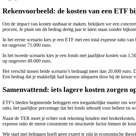
Rekenvoorbeeld: de kosten van een ETF bij
Om de impact van kosten tastbaar te maken, bekijken we een concreet 
procent. Je plant om dit bedrag dertig jaar te laten staan zonder bijko
In het eerste scenario kies je een ETF met een total expense ratio van 
tot ongeveer 71.000 euro.
In het tweede scenario kies je een fonds met jaarlijkse kosten van 1,50
op ongeveer 49.000 euro.
Het verschil tussen beide scenario’s bedraagt meer dan 20.000 euro. D
Een bedrag dat je makkelijk had kunnen uitsparen door bij de keuze
Samenvattend: iets lagere kosten zorgen o
ETF’s bieden beginnende beleggers een toegankelijke manier om wereldw
ratio, het jaarlijkse percentage dat het fonds inhoudt voor beheer en 
Naast de TER moet je echter ook rekening houden met brokerkosten, bi
expense ratio de meest consistente en structurele factor binnen de ko
Wie start met beleggen hoeft geen expert te zijn in economische theor