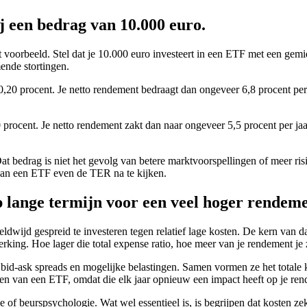
 een bedrag van 10.000 euro.
voorbeeld. Stel dat je 10.000 euro investeert in een ETF met een gemi
mende stortingen.
0,20 procent. Je netto rendement bedraagt dan ongeveer 6,8 procent per j
 procent. Je netto rendement zakt dan naar ongeveer 5,5 procent per jaar
at bedrag is niet het gevolg van betere marktvoorspellingen of meer ri
 van een ETF even de TER na te kijken.
p lange termijn voor een veel hoger rendem
ijd gespreid te investeren tegen relatief lage kosten. De kern van dat
werking. Hoe lager die total expense ratio, hoe meer van je rendement je 
d-ask spreads en mogelijke belastingen. Samen vormen ze het totale kos
sten van een ETF, omdat die elk jaar opnieuw een impact heeft op je re
ie of beurspsychologie. Wat wel essentieel is, is begrijpen dat kosten z