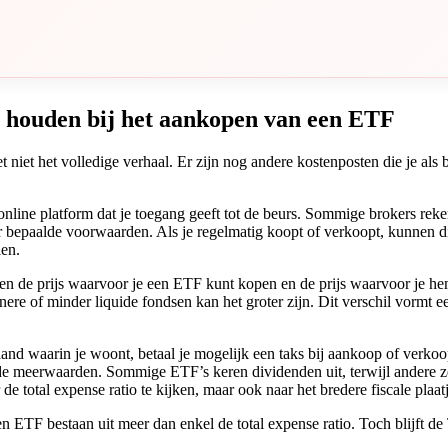
 houden bij het aankopen van een ETF
 niet het volledige verhaal. Er zijn nog andere kostenposten die je als
 online platform dat je toegang geeft tot de beurs. Sommige brokers reke
er bepaalde voorwaarden. Als je regelmatig koopt of verkoopt, kunnen d
len.
ssen de prijs waarvoor je een ETF kunt kopen en de prijs waarvoor je 
einere of minder liquide fondsen kan het groter zijn. Dit verschil vormt e
land waarin je woont, betaal je mogelijk een taks bij aankoop of verko
rde meerwaarden. Sommige ETF’s keren dividenden uit, terwijl andere 
de total expense ratio te kijken, maar ook naar het bredere fiscale plaatj
n ETF bestaan uit meer dan enkel de total expense ratio. Toch blijft d