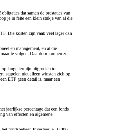
obligaties dat samen de prestaties van
op je in feite een klein stukje van al die
ETF. Die kosten zijn vaak veel lager dan
rsoneel en management, en al die
, maar te volgen. Daardoor kunnen ze
 op lange termijn uitgroeien tot
, stapelen niet alleen winsten zich op
n een ETF geen detail is, maar een
et jaarlijkse percentage dat een fonds
ring van effecten en algemene
n het fondsbeheer. Investeer je 10.000